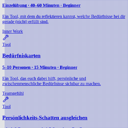
Einzelübung ∙ 40–60 Minuten ∙ Beginner
Ein Tool, mit dem du reflektieren kannst, welche Bedürfnisse bei dir
gerade (nicht) erfüllt sind.
Inner Work
Tool
Bedürfniskarten
5–10 Personen ∙ 15 Minuten ∙ Beginner
Ein Tool, das euch dabei hilft, persönliche und
zwischenmenschliche Bedürfnisse sichtbar zu machen.
Teamgefühl
Tool
Persönlichkeits-Schatten ausgleichen