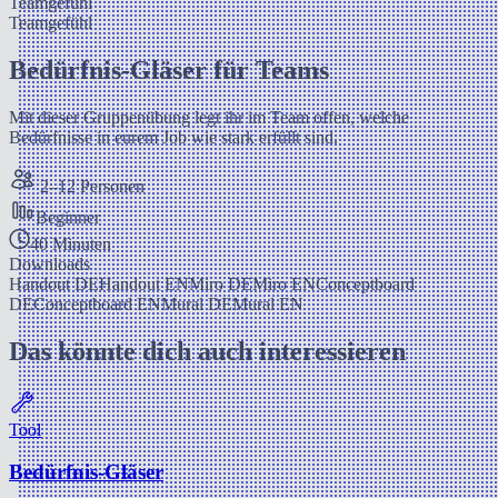
Teamgefühl
Teamgefühl
Bedürfnis-Gläser für Teams
Mit dieser Gruppenübung legt ihr im Team offen, welche
Bedürfnisse in eurem Job wie stark erfüllt sind.
2–12 Personen
Beginner
40 Minuten
Downloads
Handout DE
Handout EN
Miro DE
Miro EN
Conceptboard
DE
Conceptboard EN
Mural DE
Mural EN
Das könnte dich auch interessieren
Tool
Bedürfnis-Gläser