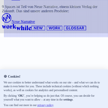
9 Spaces ist Teil von Neue Narrative, einem kleinen Verlag der
Zukunft. Das sind unsere anderen Produkte:
Neue Narrative
🍪 Cookies!
We use cookies to better understand what works on our site – and what we can do to
make it even better for you. These include technical cookies (without which nothing
works), as well as cookies for analytics and personalised content.
By clicking ‘
OK!
’, you’re helping us do just that. Of course, you can decide for
yourself what you want to allow – at any time in the
settings
.
You can find out more in our
privacy policy
.