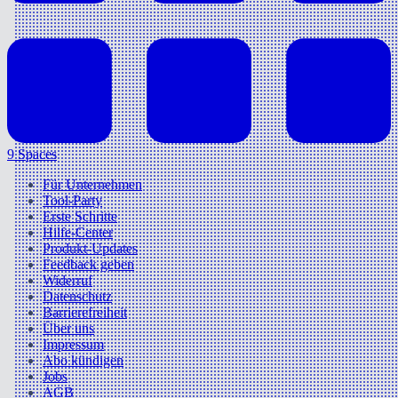
9 Spaces
Für Unternehmen
Tool-Party
Erste Schritte
Hilfe-Center
Produkt-Updates
Feedback geben
Widerruf
Datenschutz
Barrierefreiheit
Über uns
Impressum
Abo kündigen
Jobs
AGB