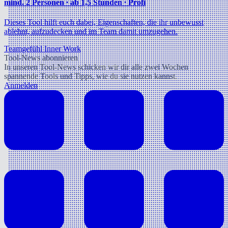
mind. 2 Personen ∙ ab 1,5 Stunden ∙ Profi
Dieses Tool hilft euch dabei, Eigenschaften, die ihr unbewusst
ablehnt, aufzudecken und im Team damit umzugehen.
Teamgefühl
Inner Work
Tool-News abonnieren
In unseren Tool-News schicken wir dir alle zwei Wochen
spannende Tools und Tipps, wie du sie nutzen kannst.
Anmelden