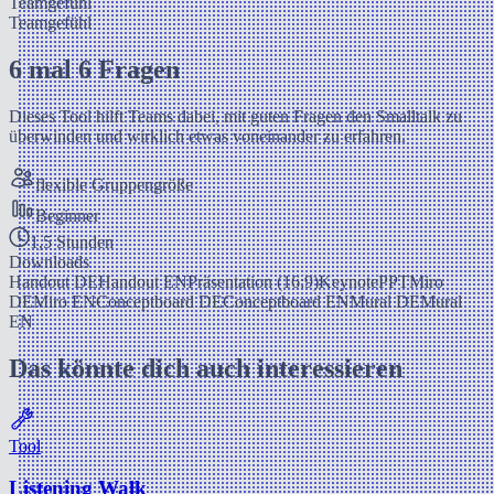
Teamgefühl
Teamgefühl
6 mal 6 Fragen
Dieses Tool hilft Teams dabei, mit guten Fragen den Smalltalk zu
überwinden und wirklich etwas voneinander zu erfahren.
flexible Gruppengröße
Beginner
1,5 Stunden
Downloads
Handout DE
Handout EN
Präsentation (16:9)
Keynote
PPT
Miro
DE
Miro EN
Conceptboard DE
Conceptboard EN
Mural DE
Mural
EN
Das könnte dich auch interessieren
Tool
Listening Walk