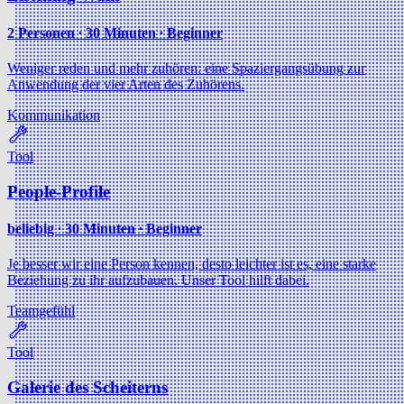
2 Personen ∙ 30 Minuten ∙ Beginner
Weniger reden und mehr zuhören: eine Spaziergangsübung zur
Anwendung der vier Arten des Zuhörens.
Kommunikation
Tool
People-Profile
beliebig ∙ 30 Minuten ∙ Beginner
Je besser wir eine Person kennen, desto leichter ist es, eine starke
Beziehung zu ihr aufzubauen. Unser Tool hilft dabei.
Teamgefühl
Tool
Galerie des Scheiterns