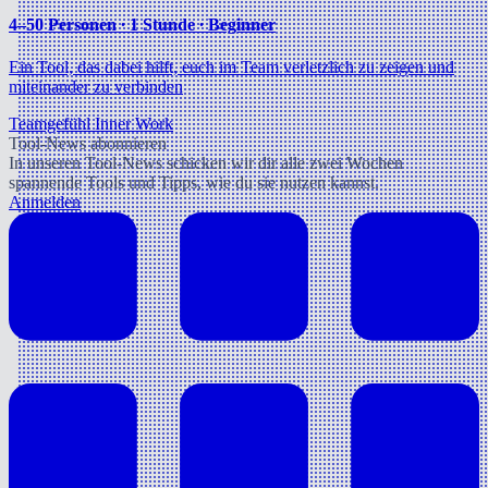
4–50 Personen ∙ 1 Stunde ∙ Beginner
Ein Tool, das dabei hilft, euch im Team verletzlich zu zeigen und
miteinander zu verbinden
Teamgefühl
Inner Work
Tool-News abonnieren
In unseren Tool-News schicken wir dir alle zwei Wochen
spannende Tools und Tipps, wie du sie nutzen kannst.
Anmelden