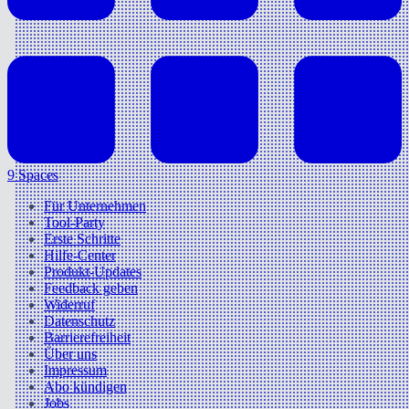
9 Spaces
Für Unternehmen
Tool-Party
Erste Schritte
Hilfe-Center
Produkt-Updates
Feedback geben
Widerruf
Datenschutz
Barrierefreiheit
Über uns
Impressum
Abo kündigen
Jobs