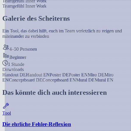
Teamgefühl
Inner Work
Teamgefühl
Inner Work
Galerie des Scheiterns
Ein Tool, das dabei hilft, euch im Team verletzlich zu zeigen und
miteinander zu verbinden
4–50 Personen
Beginner
1 Stunde
Downloads
Handout DE
Handout EN
Poster DE
Poster EN
Miro DE
Miro
EN
Conceptboard DE
Conceptboard EN
Mural DE
Mural EN
Das könnte dich auch interessieren
Tool
Die ehrliche Fehler-Reflexion