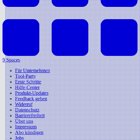
9 Spaces
Für Unternehmen
Tool-Party
Erste Schritte
Hilfe-Center
Produkt-Updates
Feedback geben
Widerruf
Datenschutz
Barrierefreiheit
Über uns
Impressum
Abo kündigen
Jobs