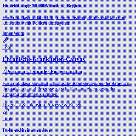
Einzelübung ∙ 30–60 Minuten ∙ Beginner
Ein Tool, das dir dabei hilft, dein Selbstmitgefühl zu stärken und
konstruktiv mit Fehlern umzugehen.
Inner Work
Tool
Chronische-Krankheiten-Canvas
2 Personen ∙ 1 Stunde ∙ Fortgeschritten
Ein Tool, das dabei hilft, chronische Krankheiten bei der Arbeit zu
thematisieren und Prozesse zu schaffen, um einen gesunden
Umgang mit ihnen zu finden.
Diversität & Inklusion
Prozesse & Regeln
Tool
Lebenslinien malen