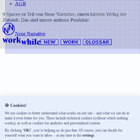
AGB
9 Spaces ist Teil von Neue Narrative, einem kleinen Verlag der
Zukunft. Das sind unsere anderen Produkte:
Neue Narrative
🍪 Cookies!
We use cookies to better understand what works on our site – and what we can do to
make it even better for you. These include technical cookies (without which nothing
works), as well as cookies for analytics and personalised content.
By clicking ‘
OK!
’, you’re helping us do just that. Of course, you can decide for
yourself what you want to allow – at any time in the
settings
.