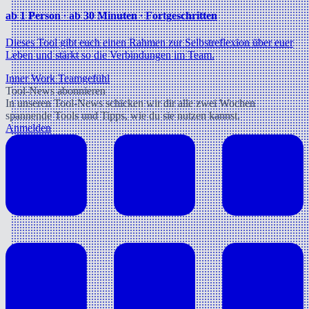
ab 1 Person ∙ ab 30 Minuten ∙ Fortgeschritten
Dieses Tool gibt euch einen Rahmen zur Selbstreflexion über euer
Leben und stärkt so die Verbindungen im Team.
Inner Work
Teamgefühl
Tool-News abonnieren
In unseren Tool-News schicken wir dir alle zwei Wochen
spannende Tools und Tipps, wie du sie nutzen kannst.
Anmelden