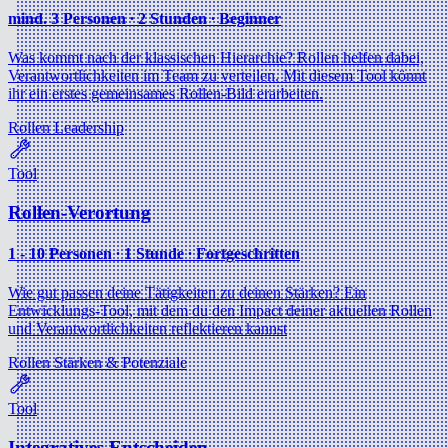
mind. 3 Personen ∙ 2 Stunden ∙ Beginner
Was kommt nach der klassischen Hierarchie? Rollen helfen dabei,
Verantwortlichkeiten im Team zu verteilen. Mit diesem Tool könnt
ihr ein erstes gemeinsames Rollen-Bild erarbeiten.
Rollen
Leadership
Tool
Rollen-Verortung
1 - 10 Personen ∙ 1 Stunde ∙ Fortgeschritten
Wie gut passen deine Tätigkeiten zu deinen Stärken? Ein
Entwicklungs-Tool, mit dem du den Impact deiner aktuellen Rollen
und Verantwortlichkeiten reflektieren kannst
Rollen
Stärken & Potenziale
Tool
Integratives Entscheiden