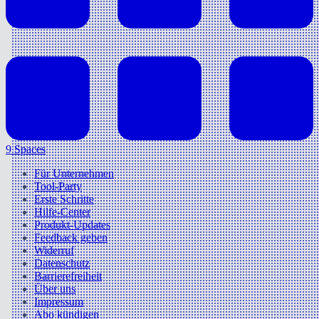
9 Spaces
Für Unternehmen
Tool-Party
Erste Schritte
Hilfe-Center
Produkt-Updates
Feedback geben
Widerruf
Datenschutz
Barrierefreiheit
Über uns
Impressum
Abo kündigen