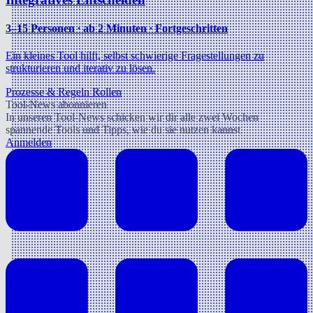
3–15 Personen ∙ ab 2 Minuten ∙ Fortgeschritten
Ein kleines Tool hilft, selbst schwierige Fragestellungen zu
strukturieren und iterativ zu lösen.
Prozesse & Regeln
Rollen
Tool-News abonnieren
In unseren Tool-News schicken wir dir alle zwei Wochen
spannende Tools und Tipps, wie du sie nutzen kannst.
Anmelden