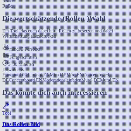
Rollen
Rollen
Die wertschätzende (Rollen-)Wahl
Ein Tool, das euch dabei hilft, Rollen zu besetzen und dabei
Wertschätzung auszudrücken
mind. 3 Personen
Fortgeschritten
5–30 Minuten
Downloads
Handout DE
Handout EN
Miro DE
Miro EN
Conceptboard
DE
Conceptboard EN
Moderationsleitfaden
Mural DE
Mural EN
Das könnte dich auch interessieren
Tool
Das Rollen-Bild