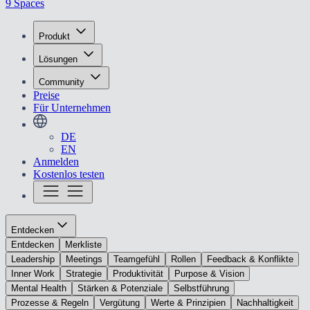
9 Spaces
Produkt
Lösungen
Community
Preise
Für Unternehmen
DE
EN
Anmelden
Kostenlos testen
Entdecken
Entdecken
Merkliste
Leadership
Meetings
Teamgefühl
Rollen
Feedback & Konflikte
Inner Work
Strategie
Produktivität
Purpose & Vision
Mental Health
Stärken & Potenziale
Selbstführung
Prozesse & Regeln
Vergütung
Werte & Prinzipien
Nachhaltigkeit