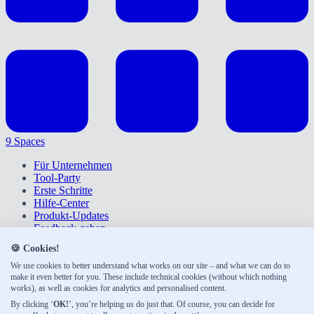
9 Spaces
Für Unternehmen
Tool-Party
Erste Schritte
Hilfe-Center
Produkt-Updates
Feedback geben
Widerruf
🍪 Cookies!
Datenschutz
Barrierefreiheit
We use cookies to better understand what works on our site – and what we can do to
make it even better for you. These include technical cookies (without which nothing
Über uns
works), as well as cookies for analytics and personalised content.
Impressum
Abo kündigen
By clicking ‘
OK!
’, you’re helping us do just that. Of course, you can decide for