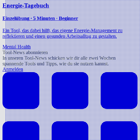
Energie-Tagebuch
Einzelübung ∙ 5 Minuten ∙ Beginner
Ein Tool, das dabei hilft, das eigene Energie-Management zu
reflektieren und einen gesunden Arbeitsalltag zu gestalten.
Mental Health
Tool-News abonnieren
In unseren Tool-News schicken wir dir alle zwei Wochen
spannende Tools und Tipps, wie du sie nutzen kannst.
Anmelden