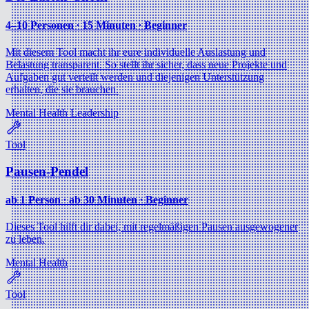
4–10 Personen ∙ 15 Minuten ∙ Beginner
Mit diesem Tool macht ihr eure individuelle Auslastung und
Belastung transparent. So stellt ihr sicher, dass neue Projekte und
Aufgaben gut verteilt werden und diejenigen Unterstützung
erhalten, die sie brauchen.
Mental Health
Leadership
Tool
Pausen-Pendel
ab 1 Person ∙ ab 30 Minuten ∙ Beginner
Dieses Tool hilft dir dabei, mit regelmäßigen Pausen ausgewogener
zu leben.
Mental Health
Tool