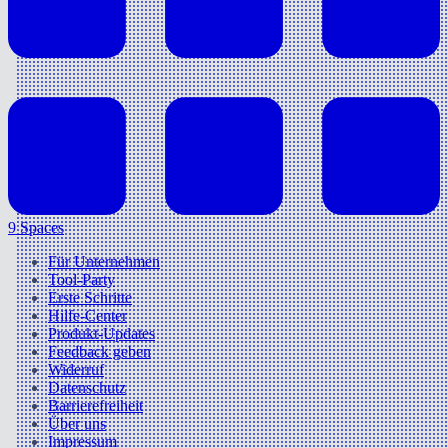
9 Spaces
Für Unternehmen
Tool-Party
Erste Schritte
Hilfe-Center
Produkt-Updates
Feedback geben
Widerruf
Datenschutz
Barrierefreiheit
Über uns
Impressum