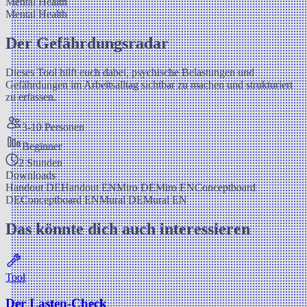
Mental Health
Mental Health
Der Gefährdungsradar
Dieses Tool hilft euch dabei, psychische Belastungen und
Gefährdungen im Arbeitsalltag sichtbar zu machen und strukturiert
zu erfassen.
3-10 Personen
Beginner
2 Stunden
Downloads
Handout DE
Handout EN
Miro DE
Miro EN
Conceptboard
DE
Conceptboard EN
Mural DE
Mural EN
Das könnte dich auch interessieren
Tool
Der Lasten-Check