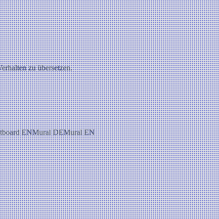
 Verhalten zu übersetzen.
tboard EN
Mural DE
Mural EN