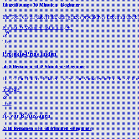
Einzelübung ∙ 30 Minuten ∙ Beginner
Ein Tool, das dir dabei hilft, dein ganzes produktives Leben zu überb
Purpose & Vision
Selbstführung
+1
Tool
Projekte-Prios finden
ab 2 Personen ∙ 1–2 Stunden ∙ Beginner
Dieses Tool hilft euch dabei, strategische Vorhaben in Projekte zu übe
Strategie
Tool
A- vor B-Aussagen
2–10 Personen ∙ 10–60 Minuten ∙ Beginner