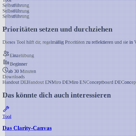
Selbstführung
Selbstführung
Selbstführung
Prioritäten setzen und durchziehen
Dieses Tool hilft dir, regelmäßig Prioritäten zu reflektieren und sie in
Einzelübung
Beginner
ab 30 Minuten
Downloads
Handout DE
Handout EN
Miro DE
Miro EN
Conceptboard DE
Concep
Das könnte dich auch interessieren
Tool
Das Clarity-Canvas