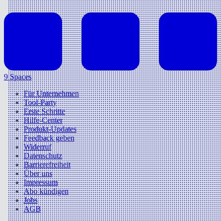
9 Spaces
Für Unternehmen
Tool-Party
Erste Schritte
Hilfe-Center
Produkt-Updates
Feedback geben
Widerruf
Datenschutz
Barrierefreiheit
Über uns
Impressum
Abo kündigen
Jobs
AGB