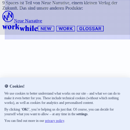
9 Spaces ist Teil von Neue Narrative, einem kleinen Verlag der
Zukunft. Das sind unsere anderen Produkte:
Neue Narrative
🍪 Cookies!
We use cookies to better understand what works on our site – and what we can do to
make it even better for you. These include technical cookies (without which nothing
works), as well as cookies for analytics and personalised content.
By clicking ‘
OK!
’, you’re helping us do just that. Of course, you can decide for
yourself what you want to allow – at any time in the
settings
.
You can find out more in our
privacy policy
.