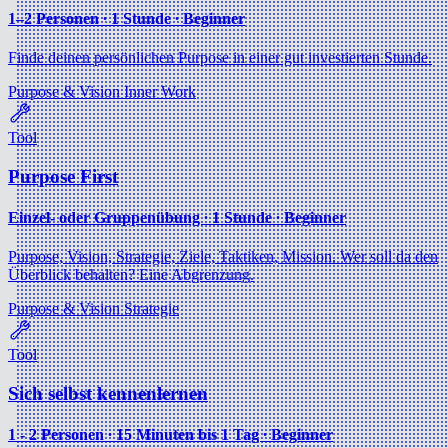
1–2 Personen ∙ 1 Stunde ∙ Beginner
Finde deinen persönlichen Purpose in einer gut investierten Stunde.
Purpose & Vision
Inner Work
Tool
Purpose First
Einzel- oder Gruppenübung ∙ 1 Stunde ∙ Beginner
Purpose, Vision, Strategie, Ziele, Taktiken, Mission. Wer soll da den
Überblick behalten? Eine Abgrenzung.
Purpose & Vision
Strategie
Tool
Sich selbst kennenlernen
1 - 2 Personen ∙ 15 Minuten bis 1 Tag ∙ Beginner