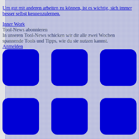
Um gut mit anderen arbeiten zu können, ist es wichtig, sich immer
besser selbst kennenzulernen.
Inner Work
Tool-News abonnieren
In unseren Tool-News schicken wir dir alle zwei Wochen
spannende Tools und Tipps, wie du sie nutzen kannst.
Anmelden