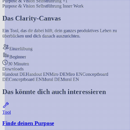
Purpose & Vision
Selbstführung
+1
Purpose & Vision
Selbstführung
Inner Work
Das Clarity-Canvas
Ein Tool, das dir dabei hilft, dein ganzes produktives Leben zu
überblicken und dich danach auszurichten.
Einzelübung
Beginner
30 Minuten
Downloads
Handout DE
Handout EN
Miro DE
Miro EN
Conceptboard
DE
Conceptboard EN
Mural DE
Mural EN
Das könnte dich auch interessieren
Tool
Finde deinen Purpose