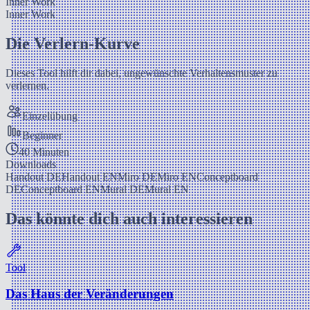
Inner Work
Inner Work
Die Verlern-Kurve
Dieses Tool hilft dir dabei, ungewünschte Verhaltensmuster zu
verlernen.
Einzelübung
Beginner
40 Minuten
Downloads
Handout DE
Handout EN
Miro DE
Miro EN
Conceptboard
DE
Conceptboard EN
Mural DE
Mural EN
Das könnte dich auch interessieren
Tool
Das Haus der Veränderungen