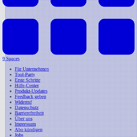
9 Spaces
Für Unternehmen
Tool-Party
Erste Schritte
Hilfe-Center
Produkt-Updates
Feedback geben
Widerruf
Datenschutz
Barrierefreiheit
Über uns
Impressum
Abo kündigen
Jobs