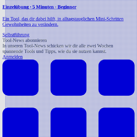
Einzelübung ∙ 5 Minuten ∙ Beginner
Ein Tool, das dir dabei hilft, in alltagstauglichen Mini-Schritten
Gewohnheiten zu verändern.
Selbstführung
Tool-News abonnieren
In unseren Tool-News schicken wir dir alle zwei Wochen
spannende Tools und Tipps, wie du sie nutzen kannst.
Anmelden