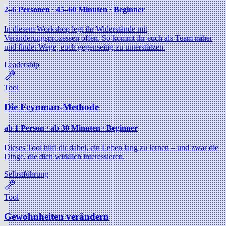
2–6 Personen ∙ 45–60 Minuten ∙ Beginner
In diesem Workshop legt ihr Widerstände mit
Veränderungsprozessen offen. So kommt ihr euch als Team näher
und findet Wege, euch gegenseitig zu unterstützen.
Leadership
Tool
Die Feynman-Methode
ab 1 Person ∙ ab 30 Minuten ∙ Beginner
Dieses Tool hilft dir dabei, ein Leben lang zu lernen – und zwar die
Dinge, die dich wirklich interessieren.
Selbstführung
Tool
Gewohnheiten verändern