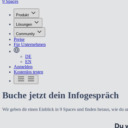
9 Spaces
Produkt
Lösungen
Community
Preise
Für Unternehmen
DE
EN
Anmelden
Kostenlos testen
Buche jetzt dein Infogespräch
Wir geben dir einen Einblick in 9 Spaces und finden heraus, wie du u
Du w