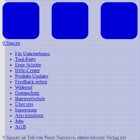
9 Spaces
Für Unternehmen
Tool-Party
Erste Schritte
Hilfe-Center
Produkt-Updates
Feedback geben
Widerruf
Datenschutz
Barrierefreiheit
Über uns
Impressum
Abo kündigen
Jobs
AGB
9 Spaces ist Teil von Neue Narrative, einem kleinen Verlag der