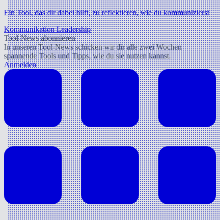
Ein Tool, das dir dabei hilft, zu reflektieren, wie du kommunizierst
Kommunikation
Leadership
Tool-News abonnieren
In unseren Tool-News schicken wir dir alle zwei Wochen
spannende Tools und Tipps, wie du sie nutzen kannst.
Anmelden