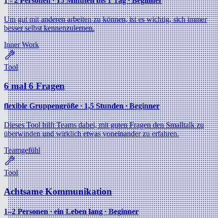
1 - 2 Personen ∙ 15 Minuten bis 1 Tag ∙ Beginner
Um gut mit anderen arbeiten zu können, ist es wichtig, sich immer
besser selbst kennenzulernen.
Inner Work
Tool
6 mal 6 Fragen
flexible Gruppengröße ∙ 1,5 Stunden ∙ Beginner
Dieses Tool hilft Teams dabei, mit guten Fragen den Smalltalk zu
überwinden und wirklich etwas voneinander zu erfahren.
Teamgefühl
Tool
Achtsame Kommunikation
1–2 Personen ∙ ein Leben lang ∙ Beginner