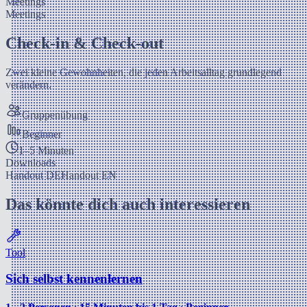
Meetings
Meetings
Check-in & Check-out
Zwei kleine Gewohnheiten, die jeden Arbeitsalltag grundlegend
verändern.
Gruppenübung
Beginner
1–5 Minuten
Downloads
Handout DE
Handout EN
Das könnte dich auch interessieren
Tool
Sich selbst kennenlernen