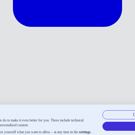
 do to make it even better for you. These include technical
ft. Das sind unsere anderen Produkte:
personalised content.
 for yourself what you want to allow – at any time in the
settings
.