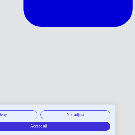
Deny
No, adjust
Accept all