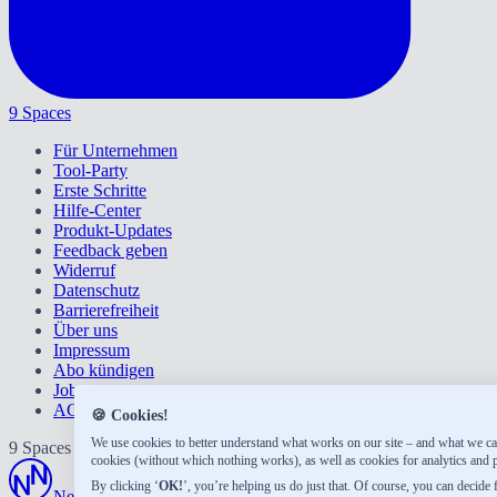
9 Spaces
Für Unternehmen
Tool-Party
Erste Schritte
Hilfe-Center
Produkt-Updates
Feedback geben
Widerruf
Datenschutz
Barrierefreiheit
Über uns
Impressum
Abo kündigen
Jobs
AGB
🍪 Cookies!
We use cookies to better understand what works on our site – and what we can
9 Spaces ist Teil von Neue Narrative, einem kleinen Verlag der Zukun
cookies (without which nothing works), as well as cookies for analytics and 
By clicking ‘
OK!
’, you’re helping us do just that. Of course, you can decide
Neue Narrative